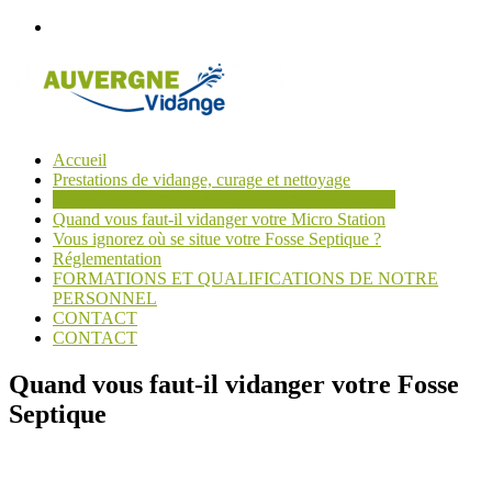
Passer
au
contenu
Accueil
Auvergne
Prestations de vidange, curage et nettoyage
Vidange
Quand vous faut-il vidanger votre Fosse Septique
Quand vous faut-il vidanger votre Micro Station
Un
Vous ignorez où se situe votre Fosse Septique ?
bon
Réglementation
tuyau
FORMATIONS ET QUALIFICATIONS DE NOTRE
pour
PERSONNEL
vos
CONTACT
canalisations
CONTACT
Quand vous faut-il vidanger votre Fosse
Septique