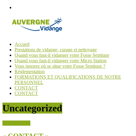
Passer
au
contenu
Accueil
Auvergne
Prestations de vidange, curage et nettoyage
Vidange
Quand vous faut-il vidanger votre Fosse Septique
Quand vous faut-il vidanger votre Micro Station
Un
Vous ignorez où se situe votre Fosse Septique ?
bon
Réglementation
tuyau
FORMATIONS ET QUALIFICATIONS DE NOTRE
pour
PERSONNEL
vos
CONTACT
canalisations
CONTACT
Uncategorized
Uncategorized
« CONTACT »